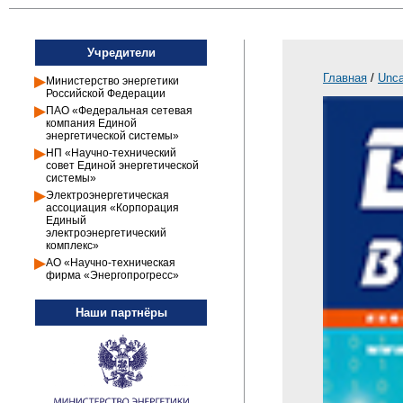
Учредители
Главная
/
Unca
Министерство энергетики
Российской Федерации
ПАО «Федеральная сетевая
компания Единой
энергетической системы»
НП «Научно-технический
совет Единой энергетической
системы»
Электроэнергетическая
ассоциация «Корпорация
Единый
электроэнергетический
комплекс»
АО «Научно-техническая
фирма «Энергопрогресс»
Наши партнёры