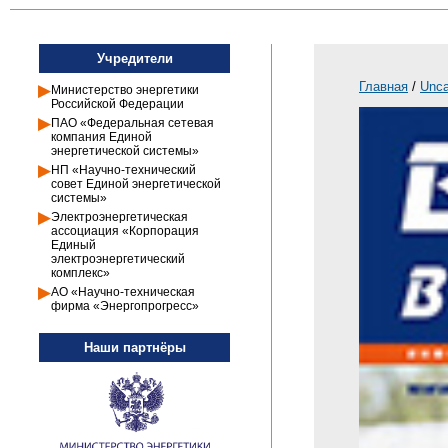
Учредители
Главная
/
Unca
Министерство энергетики
Российской Федерации
ПАО «Федеральная сетевая
компания Единой
энергетической системы»
НП «Научно-технический
совет Единой энергетической
системы»
Электроэнергетическая
ассоциация «Корпорация
Единый
электроэнергетический
комплекс»
АО «Научно-техническая
фирма «Энергопрогресс»
Наши партнёры