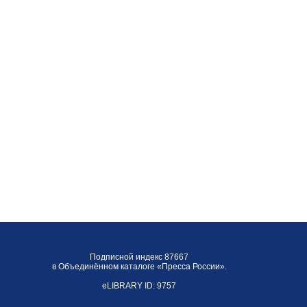
Подписной индекс 87667
в Объединённом каталоге «Пресса России».
eLIBRARY ID: 9757