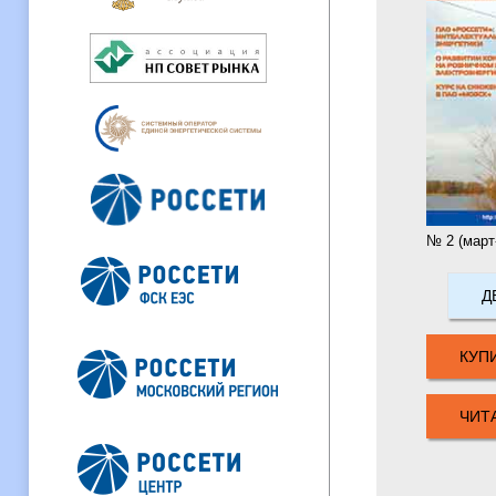
№ 2 (март-
Д
КУП
ЧИТ