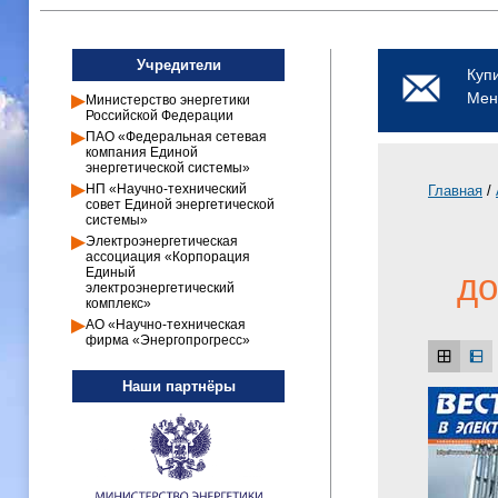
Учредители
Куп
Мен
Министерство энергетики
Российской Федерации
ПАО «Федеральная сетевая
компания Единой
энергетической системы»
НП «Научно-технический
Главная
/
совет Единой энергетической
системы»
Электроэнергетическая
ассоциация «Корпорация
Единый
до
электроэнергетический
комплекс»
АО «Научно-техническая
фирма «Энергопрогресс»
Наши партнёры