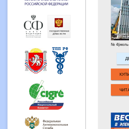
№ 4(июль-а
Д
КУП
ЧИТ