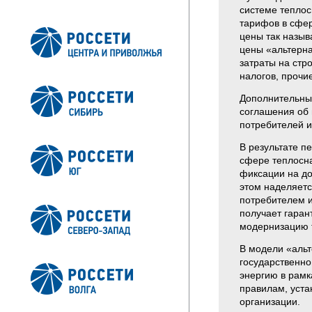
системе теплос
тарифов в сфер
цены так назыв
цены «альтерна
затраты на стр
налогов, прочи
Дополнительны
соглашения об 
потребителей и
В результате п
сфере теплосна
фиксации на до
этом наделяетс
потребителем и
получает гаран
модернизацию т
В модели «альт
государственно
энергию в рамк
правилам, уст
организации.