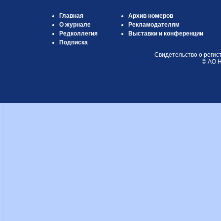
Главная
Архив номеров
О журнале
Рекламодателям
Редколлегия
Выставки и конференции
Подписка
Свидетельство о регис
© АО Н