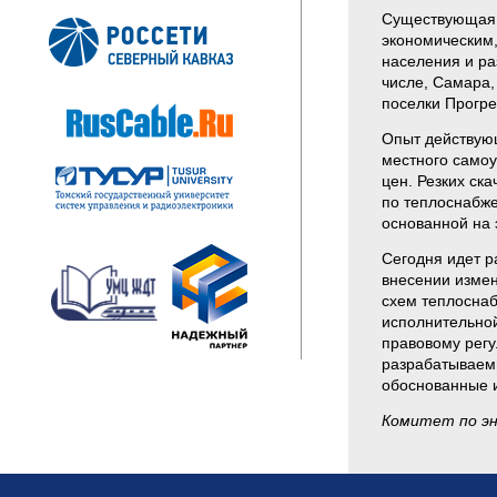
Существующая п
экономическим,
населения и ра
числе, Самара,
поселки Прогре
Опыт действующ
местного само
цен. Резких ск
по теплоснабже
основанной на 
Сегодня идет р
внесении измен
схем теплоснаб
исполнительной
правовому регу
разрабатываемы
обоснованные и
Комитет по эн