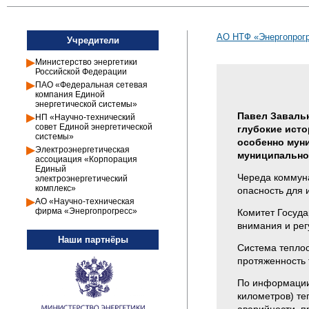
АО НТФ «Энергопрогр
Учредители
Министерство энергетики
Российской Федерации
ПАО «Федеральная сетевая
компания Единой
энергетической системы»
Павел Заваль
НП «Научно-технический
совет Единой энергетической
глубокие исто
системы»
особенно мун
Электроэнергетическая
муниципальног
ассоциация «Корпорация
Единый
Череда коммуна
электроэнергетический
комплекс»
опасность для 
АО «Научно-техническая
фирма «Энергопрогресс»
Комитет Госуда
внимания и рег
Наши партнёры
Система теплос
протяженность 
По информации 
километров) те