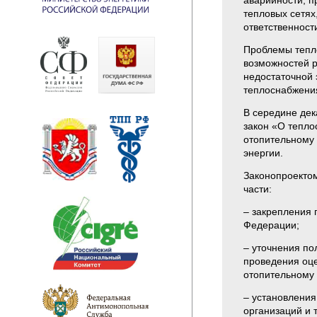
аварийности, п
тепловых сетях
ответственност
Проблемы тепло
возможностей 
недостаточной 
теплоснабжения
В середине дек
закон «О тепло
отопительному
энергии.
Законопроектом
части:
– закрепления 
Федерации;
– уточнения по
проведения оце
отопительному 
– установления
организаций и 