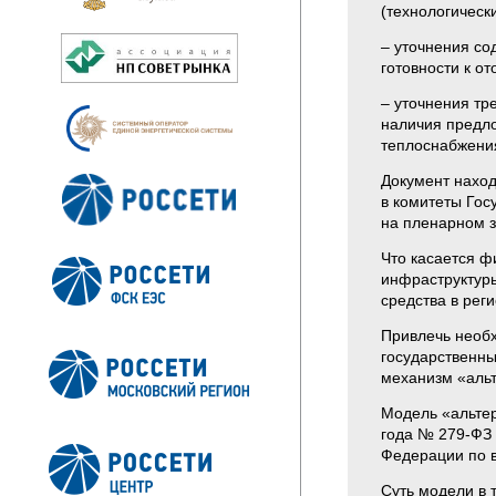
(технологическ
– уточнения со
готовности к о
– уточнения тр
наличия предл
теплоснабжени
Документ наход
в комитеты Гос
на пленарном 
Что касается ф
инфраструктуры
средства в ре
Привлечь необх
государственны
механизм «альт
Модель «альте
года № 279-ФЗ 
Федерации по 
Суть модели в 