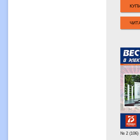
КУП
ЧИТ
№ 2 (106)