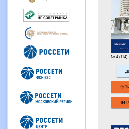
№ 4 (114) 
Д
КУП
ЧИТ