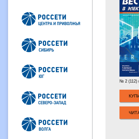
№ 2 (112)
КУП
ЧИТ