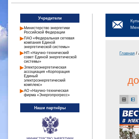
Учредители
Куп
Мен
Министерство энергетики
Российской Федерации
ПАО «Федеральная сетевая
компания Единой
энергетической системы»
НП «Научно-технический
Главная
/ 
совет Единой энергетической
системы»
Электроэнергетическая
ассоциация «Корпорация
Единый
до
электроэнергетический
комплекс»
АО «Научно-техническая
фирма «Энергопрогресс»
Наши партнёры