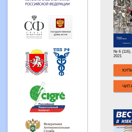
№ 6 (116)
2021
КУП
ЧИТ