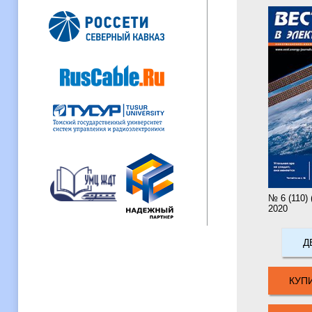
№ 6 (110)
2020
Д
КУП