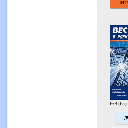
ЧИТ
№ 4 (108)
Д