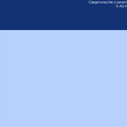
Свидетельство о регис
© АО Н