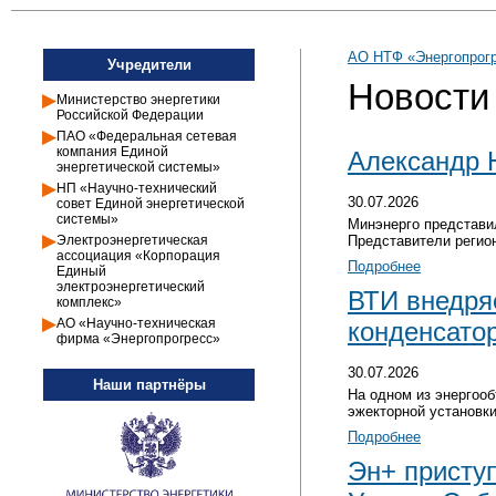
АО НТФ «Энергопрогр
Учредители
Новости
Министерство энергетики
Российской Федерации
ПАО «Федеральная сетевая
компания Единой
Александр 
энергетической системы»
НП «Научно-технический
30.07.2026
совет Единой энергетической
системы»
Минэнерго представи
Электроэнергетическая
Представители регио
ассоциация «Корпорация
Подробнее
Единый
электроэнергетический
ВТИ внедря
комплекс»
АО «Научно-техническая
конденсато
фирма «Энергопрогресс»
30.07.2026
Наши партнёры
На одном из энергоо
эжекторной установк
Подробнее
Эн+ приступ