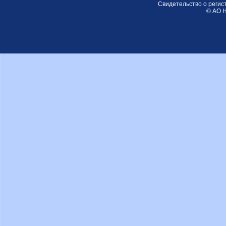
Свидетельство о регис
© АО Н