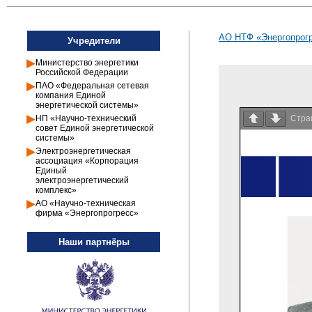
АО НТФ «Энергопрогр
Учредители
Министерство энергетики
Российской Федерации
ПАО «Федеральная сетевая
компания Единой
энергетической системы»
НП «Научно-технический
Стра
совет Единой энергетической
системы»
Электроэнергетическая
ассоциация «Корпорация
Единый
электроэнергетический
комплекс»
АО «Научно-техническая
фирма «Энергопрогресс»
Наши партнёры