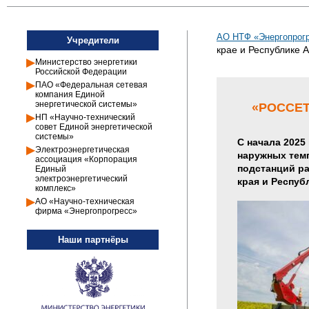
АО НТФ «Энергопрогр
Учредители
крае и Республике А
Министерство энергетики
Российской Федерации
ПАО «Федеральная сетевая
компания Единой
энергетической системы»
«РОССЕТ
НП «Научно-технический
совет Единой энергетической
системы»
С начала 2025
Электроэнергетическая
наружных тем
ассоциация «Корпорация
подстанций ра
Единый
электроэнергетический
края и Респуб
комплекс»
АО «Научно-техническая
фирма «Энергопрогресс»
Наши партнёры