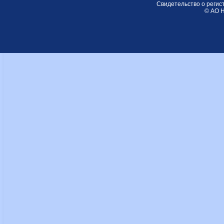
Свидетельство о регис
© АО Н