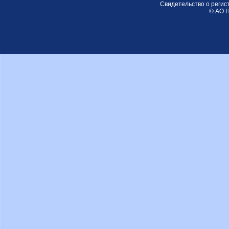
Свидетельство о регис
© АО Н