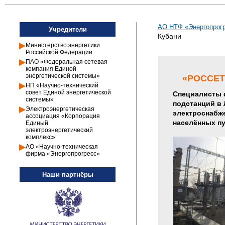
АО НТФ «Энергопрогр
Учредители
Кубани
Министерство энергетики
Российской Федерации
ПАО «Федеральная сетевая
компания Единой
энергетической системы»
«РОССЕТ
НП «Научно-технический
совет Единой энергетической
Специалисты 
системы»
подстанций в 
Электроэнергетическая
электроснабже
ассоциация «Корпорация
населённых пу
Единый
электроэнергетический
комплекс»
АО «Научно-техническая
фирма «Энергопрогресс»
Наши партнёры