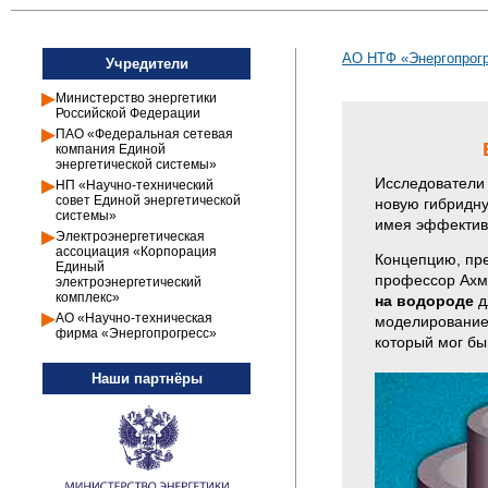
АО НТФ «Энергопрогр
Учредители
Министерство энергетики
Российской Федерации
ПАО «Федеральная сетевая
компания Единой
энергетической системы»
Исследователи 
НП «Научно-технический
совет Единой энергетической
новую гибридну
системы»
имея эффектив
Электроэнергетическая
ассоциация «Корпорация
Концепцию, пре
Единый
профессор Ахм
электроэнергетический
комплекс»
на водороде
д
АО «Научно-техническая
моделирование
фирма «Энергопрогресс»
который мог бы
Наши партнёры