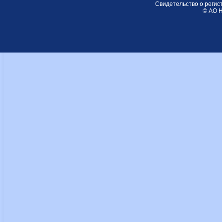
Свидетельство о регис
© АО Н