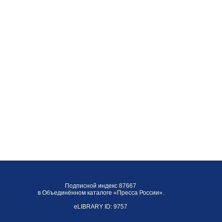
Подписной индекс 87667
в Объединённом каталоге «Пресса России».
eLIBRARY ID: 9757