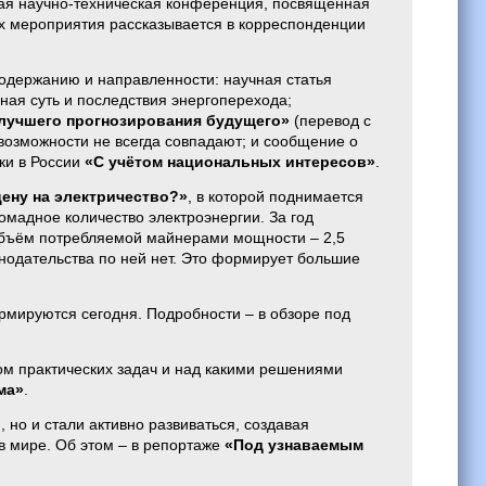
ая научно-техническая конференция, посвящённая
х мероприятия рассказывается в корреспонденции
одержанию и направленности: научная статья
нная суть и последствия энергоперехода;
 лучшего прогнозирования будущего»
(перевод с
 возможности не всегда совпадают; и сообщение о
ки в России
«С учётом национальных интересов»
.
ену на электричество?»
, в которой поднимается
омадное количество электроэнергии. За год
объём потребляемой майнерами мощности – 2,5
онодательства по ней нет. Это формирует большие
ируются сегодня. Подробности – в обзоре под
ром практических задач и над какими решениями
ма»
.
 но и стали активно развиваться, создавая
в мире. Об этом – в репортаже
«Под узнаваемым