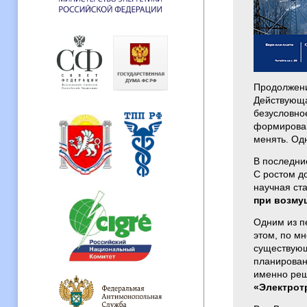
Продолжени
Действующа
безусловно
формирован
менять. Од
В последни
С ростом д
научная ст
при возму
Одним из п
этом, по м
существующ
планирован
именно реш
«Электрот