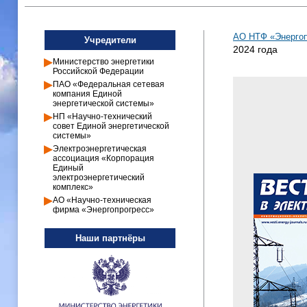
АО НТФ «Энергопр
Учредители
2024 года
Министерство энергетики
Российской Федерации
ПАО «Федеральная сетевая
компания Единой
энергетической системы»
НП «Научно-технический
совет Единой энергетической
системы»
Электроэнергетическая
ассоциация «Корпорация
Единый
электроэнергетический
комплекс»
АО «Научно-техническая
фирма «Энергопрогресс»
Наши партнёры