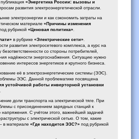
 публикация
«Энергетика России: вызовы и
росам развития электроэнергетической отрасли.
нке электроэнергии и как сэкономить затраты на
литическом материале
«Причины изменения
под рубрикой
«Ценовая политика»
.
лати»
в рубрике
«Электрические сети»
.
ти развития электросетевого комплекса, а курс на
 безответственности со стороны потребителей,
ия надёжности энергоснабжения. Ситуацию нужно
вению интересов энергетиков и крупного бизнеса.
ование её в электроэнергетические системы (ЭЭС).
проблемы ЭЭС. Данной проблематике посвящена
ния устойчивой работы инверторной установки
.
ение доли транспорта на электрической тяге. При
облемы с присоединением зарядных станций к
 напряжения. С учётом этого, важнейшей задачей
аструктуры с электрической сетью. О том, какие
– в материале
«Где находится ЭЗС?»
под рубрикой