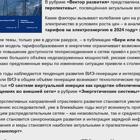
В рубрике
«Вектор развития»
представлена
перспективы»
, посвящённая актуальным воп
Какие факторы вызывают колебание цен на ры
электричество в условиях роста цен – в ана
тарифов на электроэнергию в 2024 году»
е темы, только уже в другом ракурсе, – в публикации
«Бери или п
я модель тарифообразования в энергетике ограничивает возможнос
е повышение доступности техприсоединения к сетям привёл к росту
ию большого объёма недозагруженных мощностей, рискам снижен
нако предложенные меры по изменению ситуации привели к столкно
е годы наблюдается тенденция развития ВИЭ-генерации и интегрир
оли ВИЭ в общем объёме генерации возникают технологические 
атья
«О системе виртуальной инерции как средстве обеспече
щениях во внешней сети»
в рубрике
«Энергетические системы»
ерспективных направлений отраслевого развития становится увелич
нению исследователей, уже в ближайшие годы могут возникнуть пр
им распределительным сетям – как низковольтным, так и среднего
ия становится синхронизация развития и интеграция зарядной инфр
ения и меры становятся наиболее актуальными и прагматичными 
ранспорт»
.