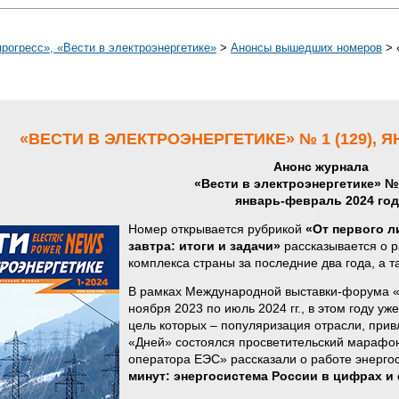
огресс», «Вести в электроэнергетике»
>
Анонсы вышедших номеров
>
«ВЕСТИ В ЭЛЕКТРОЭНЕРГЕТИКЕ» № 1 (129), 
Анонс журнала
«Вести в электроэнергетике» № 
январь-февраль 2024 год
Номер открывается рубрикой
«От первого л
завтра: итоги и задачи»
рассказывается о р
комплекса страны за последние два года, а т
В рамках Международной выставки-форума «Р
ноября 2023 по июль 2024 гг., в этом году у
цель которых – популяризация отрасли, прив
«Дней» состоялся просветительский марафо
оператора ЕЭС» рассказали о работе энерго
минут: энергосистема России в цифрах и