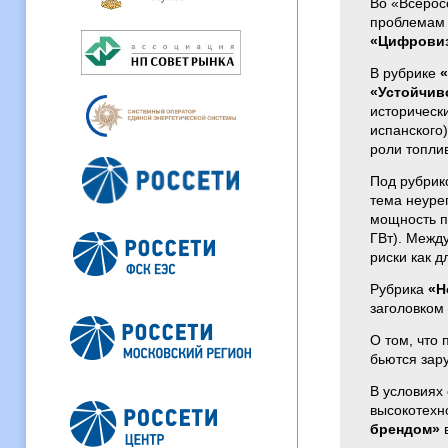
Во «Всерос
проблемам 
«Цифровиз
В рубрике
«Устойчив
историческ
испанского
роли топли
Под рубри
тема неуре
мощность п
ГВт). Между
риски как д
Рубрика
«Н
заголовком
О том, что
бьются зар
В условиях 
высокотехн
брендом»
в