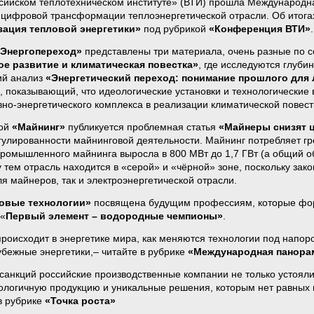
сийском теплотехническом институте» (ВТИ) прошла Международн
цифровой трансформации теплоэнергетической отрасли. Об итога
ация тепловой энергетики»
под рубрикой
«Конференция ВТИ»
.
«Энергопереход»
представлены три материала, очень разные по с
ое развитие и климатическая повестка»
, где исследуются глуби
ий анализ
«Энергетический переход: понимание прошлого для
), показывающий, что идеологические установки и технологические
вно-энергетического комплекса в реализации климатической повест
кой
«Майнинг»
публикуется проблемная статья
«Майнеры снизят ц
гулированности майнинговой деятельности. Майнинг потребляет гр
ромышленного майнинга выросла в 800 МВт до 1,7 ГВт (а общий 
 тем отрасль находится в «серой» и «чёрной» зоне, поскольку зак
ля майнеров, так и электроэнергетической отрасли.
овые технологии»
посвящена будущим профессиям, которые форм
 «
Первый элемент – водородные чемпионы»
.
 происходит в энергетике мира, как меняются технологии под напо
убежные энергетики,– читайте в рубрике
«Международная панора
санкций российские производственные компании не только устояли,
ологичную продукцию и уникальные решения, которым нет равных 
 рубрике
«Точка роста»