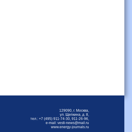
129090, г. Москва,
ул. Щепкина, д. 8,
тел.: +7 (495) 911-74-30, 911-26-96,
е-mail: vesti-news@mail.ru
www.energy-journals.ru