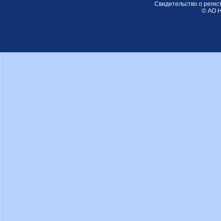
Свидетельство о регис
© АО Н