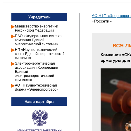
АО НТФ «Энергопрогр
Учредители
«Россети»
Министерство энергетики
Российской Федерации
ПАО «Федеральная сетевая
компания Единой
энергетической системы»
ВСЯ Л
НП «Научно-технический
совет Единой энергетической
Компания «СК
системы»
арматуры для 
Электроэнергетическая
ассоциация «Корпорация
Единый
электроэнергетический
комплекс»
АО «Научно-техническая
фирма «Энергопрогресс»
Наши партнёры