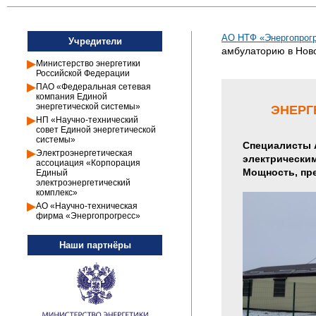
АО НТФ «Энергопрогр
Учредители
амбулаторию в Нов
Министерство энергетики
Российской Федерации
ПАО «Федеральная сетевая
компания Единой
энергетической системы»
ЭНЕРГ
НП «Научно-технический
совет Единой энергетической
системы»
Специалисты 
Электроэнергетическая
электрическим
ассоциация «Корпорация
Мощность, пре
Единый
электроэнергетический
комплекс»
АО «Научно-техническая
фирма «Энергопрогресс»
Наши партнёры