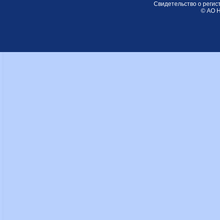
Свидетельство о регис
© АО Н